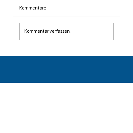
Kommentare
Kommentar verfassen...
🛡️ Wenn ein Angriff erfolgreich war –
kommt es auf die richtige Reaktion
an!