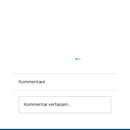
Kommentare
Kommentar verfassen...
🛡️ Wenn ein Angriff erfolgreich war –