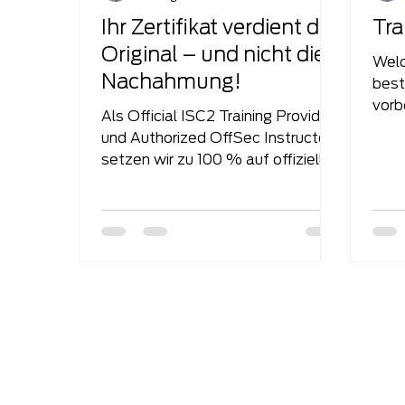
Ihr Zertifikat verdient das
Tra
Original – und nicht die
Welc
Nachahmung!
best
vorb
Als Official ISC2 Training Provider
Trai
und Authorized OffSec Instructors
hera
setzen wir zu 100 % auf offizielle
Inhalte, Tools und...