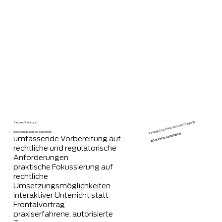
Training, Coaching und Unterbringung
Ziel des Trainings:
deutschsprachiger Unterricht
Alles inklusive buchbar!
umfassende Vorbereitung auf
​
rechtliche und regulatorische
Anforderungen
praktische Fokussierung auf
rechtliche
Umsetzungsmöglichkeiten
interaktiver Unterricht statt
Frontalvortrag
praxiserfahrene, autorisierte