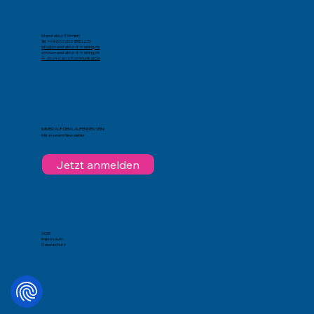
Manufaktur IT GmbH
Tel. +49 (0)2202 1882273
info@manufaktur-it-training.de
www.manufaktur-it-training.de
© 2024 Carus Kommunikation
IMMER AUF DEM LAUFENDEN SEIN!
Mit unserem Newsletter
Jetzt anmelden
AGB
Impressum
Datenschutz