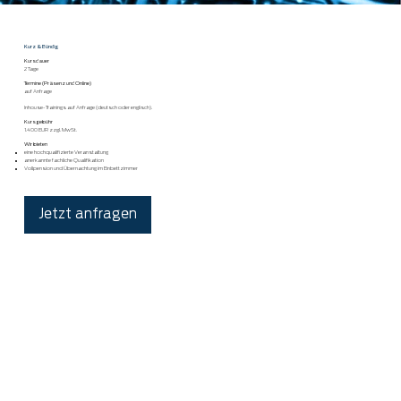
Kurz & Bündig
Kursdauer
2 Tage
Termine (Präsenz und Online)
auf Anfrage
Inhouse-Trainings auf Anfrage (deutsch oder englisch).
Kursgebühr
1.400 EUR zzgl. MwSt.
Wir bieten
eine hochqualifizierte Veranstaltung
anerkannte fachliche Qualifikation
Vollpension und Übernachtung im Einbettzimmer
Jetzt anfragen