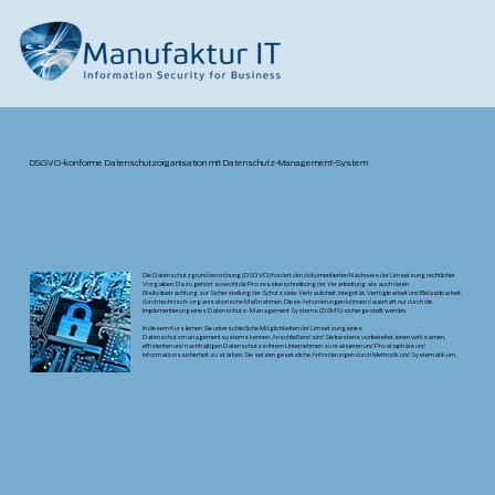
DSGVO-konforme Datenschutzorganisation mit Datenschutz-Management-System
Die Datenschutzgrundverordnung (DSGVO) fordert den dokumentierten Nachweis der Umsetzung rechtlicher
Vorgaben. Dazu gehört sowohl die Prozessbeschreibung der Verarbeitung als auch deren
Risikobetrachtung zur Sicherstellung der Schutzziele: Vertraulicheit, Integrität, Verfügbarkeit und Belastbarkeit
durch technisch-organisatorische Maßnahmen. Diese Anforderungen können dauerhaft nur durch die
Implementierung eines Datenschutz-Management Systems (DSMS) sichergestellt werden.
In diesem Kurs lernen Sie unterschiedliche Möglichkeiten der Umsetzung eines
Datenschutzmanagementsystems kennen. Anschließend sind Sie bestens vorbereitet, einen wirksamen,
effizienten und nachhaltigen Datenschutz in Ihrem Unternehmen zu realisieren und Privatsphäre und
Informationssicherheit zu stärken. Sie setzen gesetzliche Anforderungen durch Methodik und Systematik um.