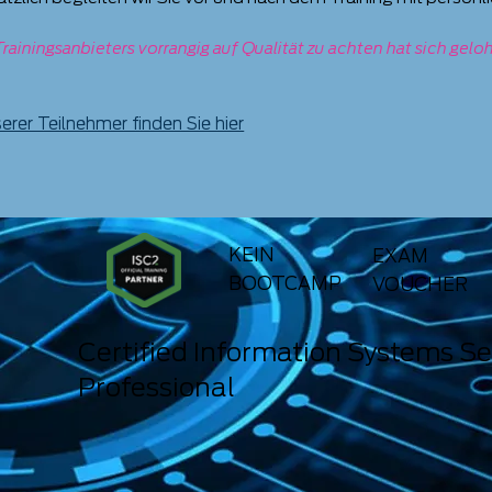
rainingsanbieters vorrangig auf Qualität zu achten hat sich gelo
rer Teilnehmer finden Sie hier
KEIN
EXAM
BOOTCAMP
VOUCHER
Certified Information Systems Se
Professional