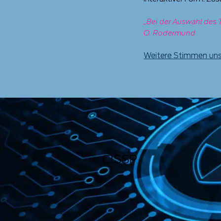
„Bei der Auswahl des T
O. Rodermund
Weitere Stimmen unse
CISSP