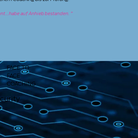
hnt...habe auf Anhieb bestanden. "
FACE TO
FACE
COACHING
curity