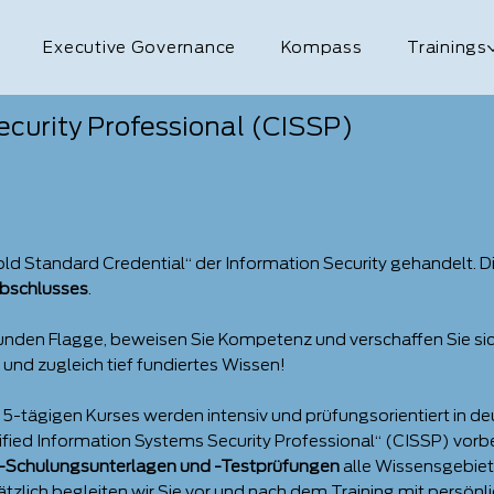
Executive Governance
Kompass
Trainings
ecurity Professional (CISSP)
old Standard Credential“ der Information Security gehandelt. D
bschlusses
.
n Kunden Flagge, beweisen Sie Kompetenz und verschaffen Sie 
s und zugleich tief fundiertes Wissen!
s 5-tägigen Kurses werden intensiv und prüfungsorientiert in d
fied Information Systems Security Professional“ (CISSP) vorbe
SP-Schulungsunterlagen und -Testprüfungen
alle Wissensgebiet
sätzlich begleiten wir Sie vor und nach dem Training mit persön