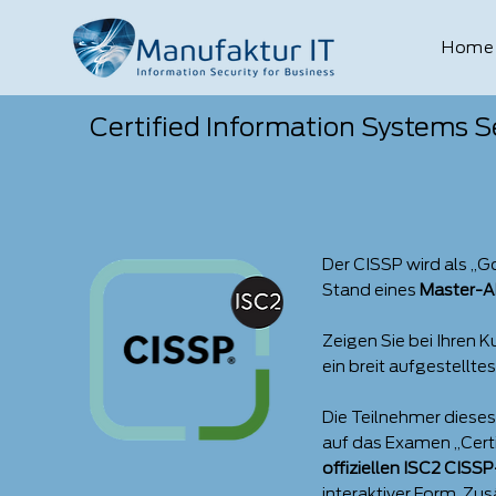
Home
Certified Information Systems S
Der CISSP wird als „G
Stand eines
Master-A
​Zeigen Sie bei Ihre
ein breit aufgestellte
​Die Teilnehmer diese
auf das Examen „Certi
offiziellen ISC2 CIS
interaktiver Form. Zu