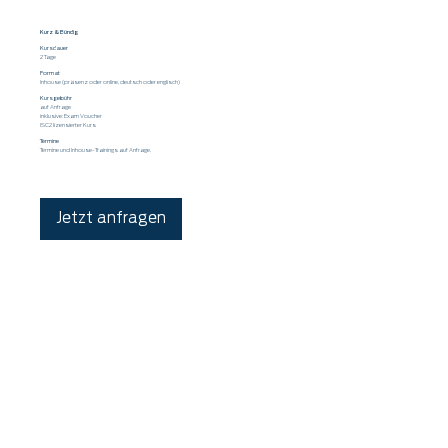
Kurz & Bündig
Kursdauer
2 Tage
Format
Inhouse (präsenz oder online, deutsch oder englisch)
Kursgebühr
auf Anfrage
inklusive: Exam Voucher
ISC2 lizensierter Kurs
Termine
Termine und Inhouse-Trainings auf Anfrage.
Jetzt anfragen