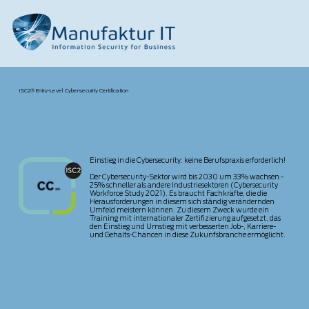
ISC2® Entry-Level Cybersecurity Certification
Einstieg in die Cybersecurity: keine Berufspraxis erforderlich!
Der Cybersecurity-Sektor wird bis 2030 um 33% wachsen -
25% schneller als andere Industriesektoren (Cybersecurity
Workforce Study 2021). Es braucht Fachkräfte, die die
Herausforderungen in diesem sich ständig verändernden
Umfeld meistern können. Zu diesem Zweck wurde ein
Training mit internationaler Zertifizierung aufgesetzt, das
den Einstieg und Umstieg mit verbesserten Job-, Karriere-
und Gehalts-Chancen in diese Zukunfsbranche ermöglicht.