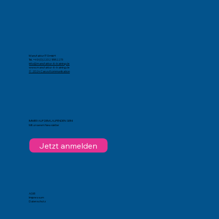
Manufaktur IT GmbH
Tel. +49 (0)2202 1882273
info@manufaktur-it-training.de
www.manufaktur-it-training.de
© 2024 Carus Kommunikation
IMMER AUF DEM LAUFENDEN SEIN!
Mit unserem Newsletter
Jetzt anmelden
AGB
Impressum
Datenschutz