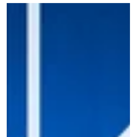
Manu Carus
7. Apr. 2023
1 Min. Lesezeit
Mit "Passion und ansteckender
Leidenschaft" für die Cybersecurity
Eine der schönsten Rückmeldungen, die wir immer wieder
von unseren Schulungsteilnehmern bekommen, ist die
"ansteckende Leidenschaft und...