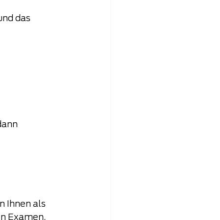
und das 
!
dann 
 Ihnen als 
ten Examen.