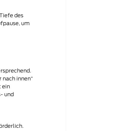
Tiefe des 
ufpause, um 
ersprechend. 
 nach innen“ 
 ein 
- und 
 
rderlich.