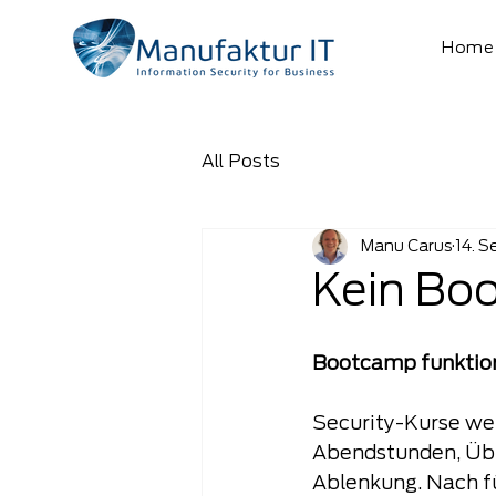
Home
All Posts
Manu Carus
14. S
Kein Bo
Bootcamp funktioni
Security-Kurse wer
Abendstunden, Übun
Ablenkung. Nach f