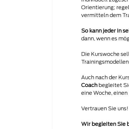
Individuell zugesc
Orientierung; reg
vermitteln dem Tra
So kann jeder in s
dann, wenn es mögli
Die Kurswoche selb
Trainingsmodellen
Auch nach der Kursw
Coach 
begleitet S
eine Woche, einen
Vertrauen Sie uns!
Wir begleiten Sie b