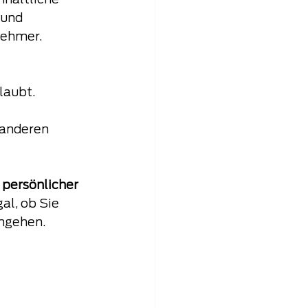
nhaltliche 
 und 
nehmer.
laubt.
 anderen 
 
persönlicher 
al, ob Sie 
angehen.