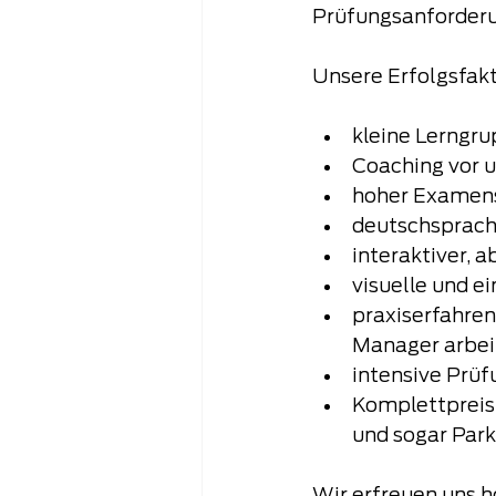
Prüfungsanforderu
Unsere Erfolgsfakt
kleine Lerngru
Coaching vor u
hoher Examens
deutschsprachi
interaktiver, 
visuelle und 
praxiserfahren
Manager arbeit
intensive Prüf
Komplettpreis 
und sogar Par