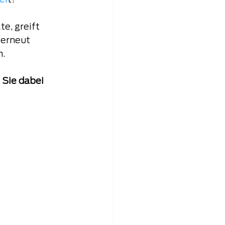
ei
t!
e, greift 
 erneut 
n.
 Sie dabei 