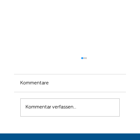
Kommentare
Kommentar verfassen...
🛡️ Wenn ein Angriff erfolgreich war –