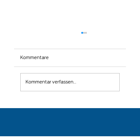
Kommentare
Kommentar verfassen...
🛡️ Wenn ein Angriff erfolgreich war –
kommt es auf die richtige Reaktion
an!