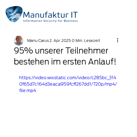
Manu Carus
2. Apr. 2025
0 Min. Lesezeit
95% unserer Teilnehmer
bestehen im ersten Anlauf!
https://video.wixstatic.com/video/c285bc_314
0f65d7c164d3eaca959fcff267dd1/720p/mp4/
file.mp4