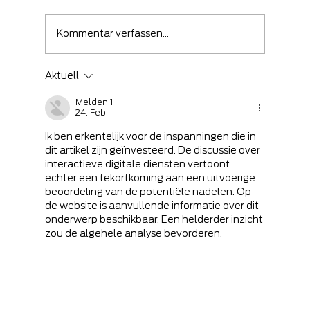
Kommentar verfassen...
Aktuell
🛡️ Wenn ein Angriff erfolgreich war –
Melden.1
kommt es auf die richtige Reaktion
24. Feb.
an!
Ik ben erkentelijk voor de inspanningen die in 
dit artikel zijn geïnvesteerd. De discussie over 
interactieve digitale diensten vertoont 
echter een tekortkoming aan een uitvoerige 
beoordeling van de potentiële nadelen. Op 
de website is aanvullende informatie over dit 
onderwerp beschikbaar. Een helderder inzicht 
zou de algehele analyse bevorderen.