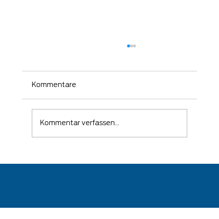
Kommentare
Kommentar verfassen...
🛡️ Wenn ein Angriff erfolgreich war –
kommt es auf die richtige Reaktion
an!