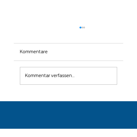
Kommentare
Kommentar verfassen...
🛡️ Wenn ein Angriff erfolgreich war –
kommt es auf die richtige Reaktion
an!