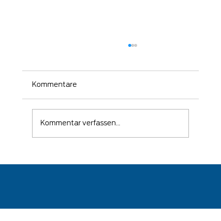
Kommentare
Kommentar verfassen...
🛡️ Wenn ein Angriff erfolgreich war –
kommt es auf die richtige Reaktion
an!