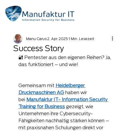
Manu Carus
2. Apr. 2025
1 Min. Lesezeit
Success Story
🔐 Pentester aus den eigenen Reihen? Ja, 
das funktioniert – und wie!
Gemeinsam mit 
Heidelberger 
Druckmaschinen AG
 haben wir 
bei 
Manufaktur IT- Information Security 
Training for Business
 gezeigt, wie 
Unternehmen ihre Cybersecurity-
Fähigkeiten nachhaltig stärken können – 
mit praxisnahen Schulungen direkt vor 