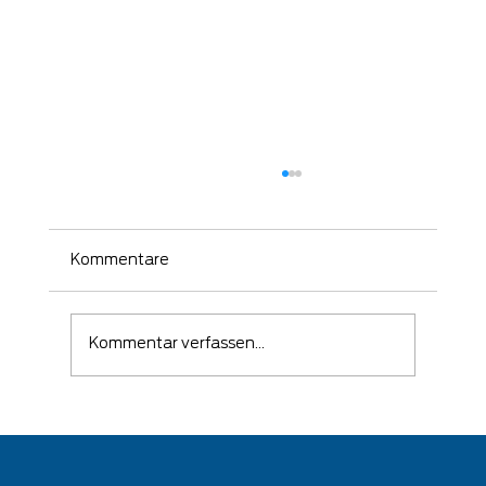
Kommentare
Kommentar verfassen...
🛡️ Wenn ein Angriff erfolgreich war –
kommt es auf die richtige Reaktion
an!