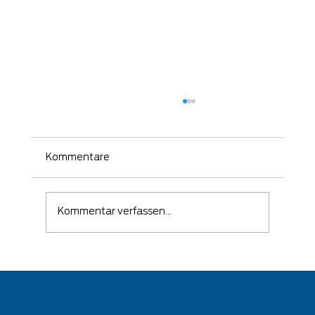
Kommentare
Kommentar verfassen...
🛡️ Wenn ein Angriff erfolgreich war –
kommt es auf die richtige Reaktion
an!