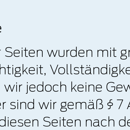
e
r Seiten wurden mit g
chtigkeit, Vollständigk
n wir jedoch keine G
r sind wir gemäß § 7 
f diesen Seiten nach 