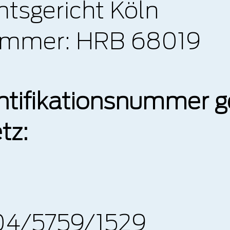
mtsgericht Köln
nummer: HRB 68019
ntifikationsnummer 
tz:
04/5759/1529