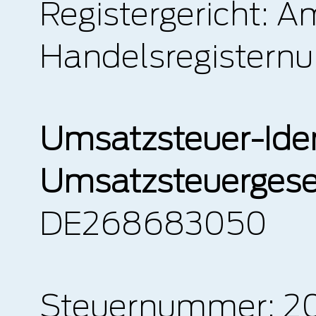
Registergericht: A
Handelsregister
Umsatzsteuer-Ide
Umsatzsteuergese
DE268683050
Steuernummer: 2