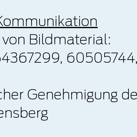
Kommunikation
von Bildmaterial:
54367299, 60505744,
icher Genehmigung de
ensberg