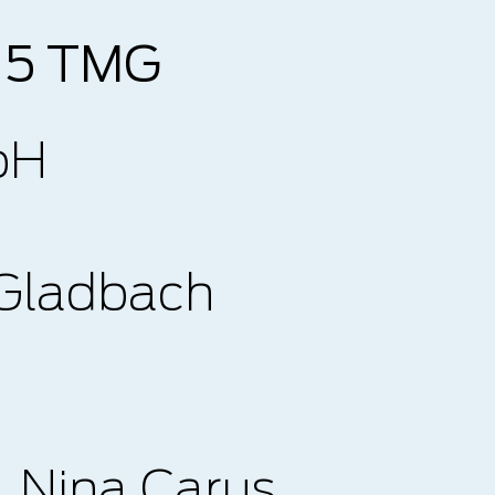
 5 TMG
bH
nweg 1
 Gladbach
: Nina Carus