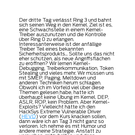
Der dritte Tag verlässt Ring 3 und bahnt 
sich seinen Weg in den Kernel. Ziel ist es, 
eine Schwachstelle in einem Kernel-
Treiber auszunutzen und die Kontrolle 
über Ring 0 zu erlangen. 
Interessanterweise ist der anfällige 
Treiber Teil eines bekannten 
Sicherheitsprodukts... Sollte uns das nicht 
eher schützen, als neue Angriffsflächen 
zu eröffnen? Wir lernen Kernel-
Debugging, Treiberkommunikation, Token 
Stealing und vieles mehr. Wir müssen uns 
mit SMEP, Paging, Meltdown und 
anderen Techniken herum schlagen. 
Obwohl ich im Vorfeld viel über diese 
Themen gelesen habe, hatte ich 
überhaupt keine Übung im Kernel. DEP, 
ASLR, ROP, kein Problem. Aber Kernel-
Exploits? Vielleicht hätte ich den 
HackSys Extreme Vulnerable Driver 
(
HEVD
) vor dem Kurs knacken sollen, 
dann wäre ich an Tag 3 nicht ganz so 
verloren. Ich nehme es mit Humor und 
ändere meine Strategie. Anstatt zu 